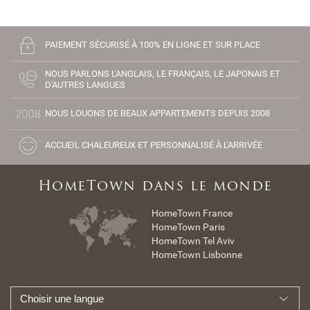
PAIEMENT SÉCURISÉ À 100% EN LIGNE ET SUR PLACE
NOUS PARLONS L'ANGLAIS, LE FRANÇAIS, LE JAPONAIS ET
D'AUTRES LANGUES
NOUS LOUONS DE BEAUX APPARTEMENTS DEPUIS 2008
ACCUEIL CHALEUREUX ET PERSONNALISÉ À L'ARRIVÉE
HomeTown dans le monde
HomeTown France
HomeTown Paris
HomeTown Tel Aviv
HomeTown Lisbonne
Choisir une langue