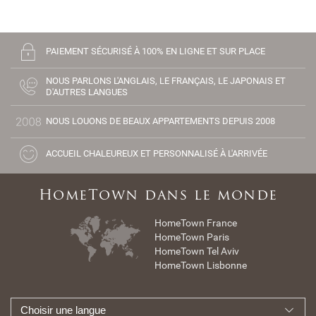
PAIEMENT SÉCURISÉ À 100% EN LIGNE ET SUR PLACE
NOUS PARLONS L'ANGLAIS, LE FRANÇAIS, LE JAPONAIS ET
D'AUTRES LANGUES
NOUS LOUONS DE BEAUX APPARTEMENTS DEPUIS 2008
ACCUEIL CHALEUREUX ET PERSONNALISÉ À L'ARRIVÉE
HomeTown dans le monde
HomeTown France
HomeTown Paris
HomeTown Tel Aviv
HomeTown Lisbonne
Choisir une langue