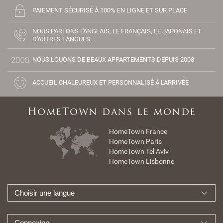
PAIEMENT SÉCURISÉ À 100% EN LIGNE ET SUR PLACE
NOUS PARLONS L'ANGLAIS, LE FRANÇAIS, LE JAPONAIS ET
D'AUTRES LANGUES
NOUS LOUONS DE BEAUX APPARTEMENTS DEPUIS 2008
ACCUEIL CHALEUREUX ET PERSONNALISÉ À L'ARRIVÉE
HomeTown dans le monde
HomeTown France
HomeTown Paris
HomeTown Tel Aviv
HomeTown Lisbonne
Choisir une langue
Connexion