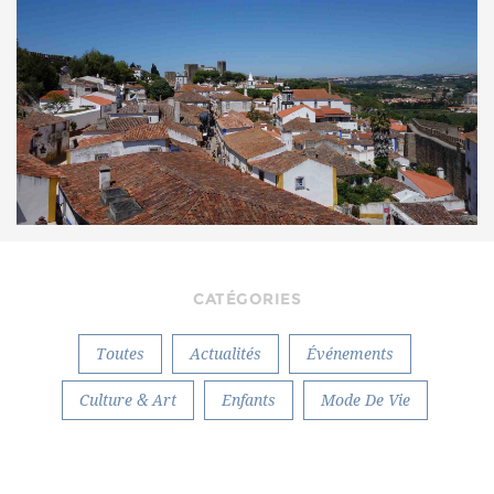
CATÉGORIES
Toutes
Actualités
Événements
Culture & Art
Enfants
Mode De Vie
Gourmet
Vie Nocturne
Achats
Secrets